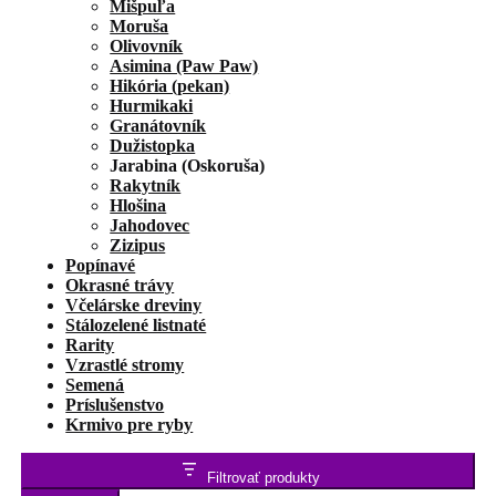
Mišpuľa
Moruša
Olivovník
Asimina (Paw Paw)
Hikória (pekan)
Hurmikaki
Granátovník
Dužistopka
Jarabina (Oskoruša)
Rakytník
Hlošina
Jahodovec
Zizipus
Popínavé
Okrasné trávy
Včelárske dreviny
Stálozelené listnaté
Rarity
Vzrastlé stromy
Semená
Príslušenstvo
Krmivo pre ryby
Filtrovať produkty