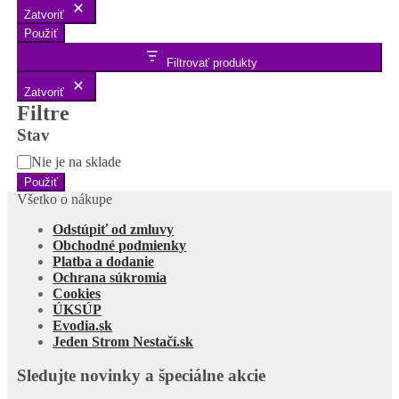
Zatvoriť
Použiť
Filtrovať produkty
Zatvoriť
Filtre
Stav
Stav
Nie je na sklade
Použiť
Všetko o nákupe
Odstúpiť od zmluvy
Obchodné podmienky
Platba a dodanie
Ochrana súkromia
Cookies
ÚKSÚP
Evodia.sk
Jeden Strom Nestačí.sk
Sledujte novinky a špeciálne akcie