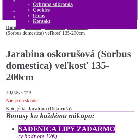
Kontakt
Ochrana súkromia
Môj účet
Cookies
0,00
€
0 produktov
O nás
Kontakt
Domov
/
Ovocné
/
Jarabina (Oskoruša)
/
Jarabina oskorušová
(Sorbus domestica) veľkosť 135-200cm
Jarabina oskorušová (Sorbus
domestica) veľkosť 135-
200cm
30,00
€
s DPH
Nie je na sklade
Kategória:
Jarabina (Oskoruša)
Bonusy ku každému nákupu:
SADENICA LIPY ZADARMO
(v hodnote 12€)