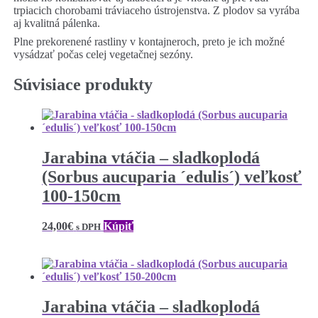
trpiacich chorobami tráviaceho ústrojenstva. Z plodov sa vyrába
aj kvalitná pálenka.
Plne prekorenené rastliny v kontajneroch, preto je ich možné
vysádzať počas celej vegetačnej sezóny.
Súvisiace produkty
Jarabina vtáčia – sladkoplodá
(Sorbus aucuparia ´edulis´) veľkosť
100-150cm
24,00
€
Kúpiť
s DPH
Jarabina vtáčia – sladkoplodá