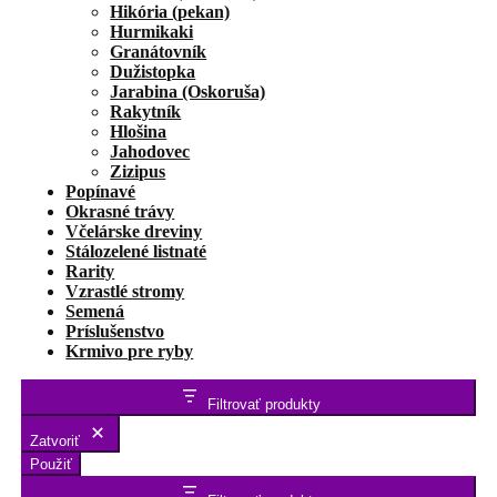
Hikória (pekan)
Hurmikaki
Granátovník
Dužistopka
Jarabina (Oskoruša)
Rakytník
Hlošina
Jahodovec
Zizipus
Popínavé
Okrasné trávy
Včelárske dreviny
Stálozelené listnaté
Rarity
Vzrastlé stromy
Semená
Príslušenstvo
Krmivo pre ryby
Filtrovať produkty
Zatvoriť
Použiť