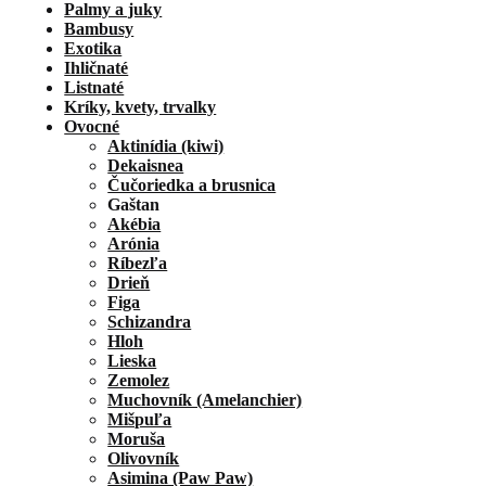
Palmy a juky
Bambusy
Exotika
Ihličnaté
Listnaté
Kríky, kvety, trvalky
Ovocné
Aktinídia (kiwi)
Dekaisnea
Čučoriedka a brusnica
Gaštan
Akébia
Arónia
Ríbezľa
Drieň
Figa
Schizandra
Hloh
Lieska
Zemolez
Muchovník (Amelanchier)
Mišpuľa
Moruša
Olivovník
Asimina (Paw Paw)