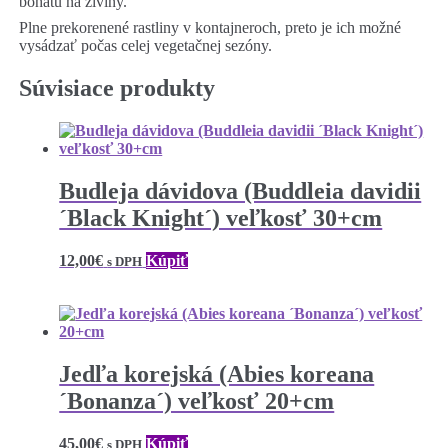
bohatú na živiny.
Plne prekorenené rastliny v kontajneroch, preto je ich možné
vysádzať počas celej vegetačnej sezóny.
Súvisiace produkty
Budleja dávidova (Buddleia davidii
´Black Knight´) veľkosť 30+cm
12,00
€
Kúpiť
s DPH
Jedľa korejská (Abies koreana
´Bonanza´) veľkosť 20+cm
45,00
€
Kúpiť
s DPH