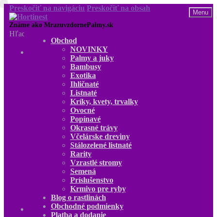
Preskočiť na navigáciu
Preskočiť na obsah
Menu
Hľadať:
Obchod
NOVINKY
Obchod
Palmy a juky
NOVINKY
Bambusy
Palmy a juky
Exotika
Bambusy
Ihličnaté
Exotika
Listnaté
Ihličnaté
Kríky, kvety, trvalky
Listnaté
Ovocné
Kríky, kvety, trvalky
Popínavé
Ovocné
Okrasné trávy
Popínavé
Včelárske dreviny
Okrasné trávy
Stálozelené listnaté
Včelárske dreviny
Rarity
Stálozelené listnaté
Vzrastlé stromy
Rarity
Semená
Vzrastlé stromy
Príslušenstvo
Semená
Krmivo pre ryby
Príslušenstvo
Blog o rastlinách
Krmivo pre ryby
Obchodné podmienky
Blog o rastlinách
Platba a dodanie