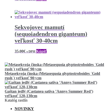
Sekvojovec mamutí
(sequoiadendron giganteum)
veľkosť 30-40cm
35,00
€
Kúpiť
s DPH
Metasekvoja čínska (Metasequoia glyptostroboides ´Gold
rush´) veľkosť 90+cm
Gaštan jedlý (Castanea sativa ’Annys Summer Red’)
veľkosť 120-130cm
Katalóg rastlín
NOVINKY