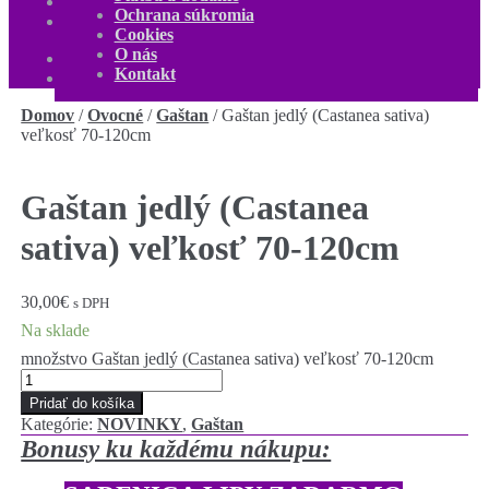
O nás
Ochrana súkromia
Kontakt
Cookies
Môj účet
O nás
0,00
€
0 produktov
Kontakt
Domov
/
Ovocné
/
Gaštan
/
Gaštan jedlý (Castanea sativa)
veľkosť 70-120cm
Gaštan jedlý (Castanea
sativa) veľkosť 70-120cm
30,00
€
s DPH
Na sklade
množstvo Gaštan jedlý (Castanea sativa) veľkosť 70-120cm
Pridať do košíka
Kategórie:
NOVINKY
,
Gaštan
Bonusy ku každému nákupu: