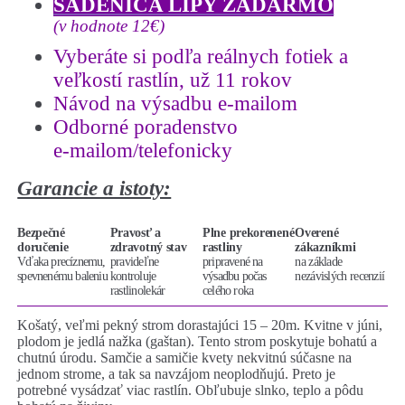
SADENICA LIPY ZADARMO
(v hodnote 12€)
Vyberáte si podľa reálnych fotiek a
veľkostí rastlín, už 11 rokov
Návod na výsadbu e-mailom
Odborné poradenstvo
e-mailom/telefonicky
Garancie a istoty:
Bezpečné
Pravosť a
Plne prekorenené
Overené
doručenie
zdravotný stav
rastliny
zákazníkmi
Vďaka precíznemu,
pravideľne
pripravené na
na základe
spevnenému baleniu
kontroluje
výsadbu počas
nezávislých recenzií
rastlinolekár
celého roka
Košatý, veľmi pekný strom dorastajúci 15 – 20m. Kvitne v júni,
plodom je jedlá nažka (gaštan). Tento strom poskytuje bohatú a
chutnú úrodu. Samčie a samičie kvety nekvitnú súčasne na
jednom strome, a tak sa navzájom neoplodňujú. Preto je
potrebné vysádzať viac rastlín. Obľubuje slnko, teplo a pôdu