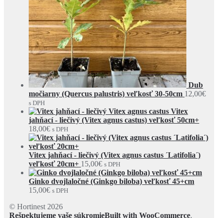
Dub
močiarny (Quercus palustris) veľkosť 30-50cm
12,00
€
s DPH
Vitex
jahňací - liečivý (Vitex agnus castus) veľkosť 50cm+
18,00
€
s DPH
Vitex jahňací - liečivý (Vitex agnus castus ´Latifolia´)
veľkosť 20cm+
15,00
€
s DPH
Ginko dvojlaločné (Ginkgo biloba) veľkosť 45+cm
15,00
€
s DPH
© Hortinest 2026
Rešpektujeme vaše súkromie
Built with WooCommerce
.