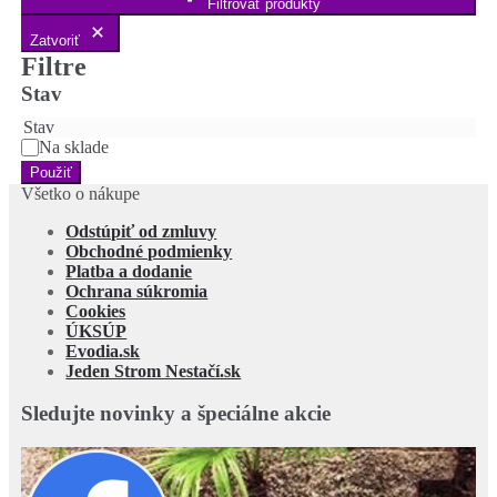
Filtrovať produkty
Zatvoriť
Filtre
Stav
Stav
Na sklade
Použiť
Všetko o nákupe
Odstúpiť od zmluvy
Obchodné podmienky
Platba a dodanie
Ochrana súkromia
Cookies
ÚKSÚP
Evodia.sk
Jeden Strom Nestačí.sk
Sledujte novinky a špeciálne akcie