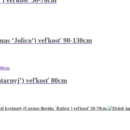
a´) veľkosť 50-70cm
mas ’Jolico’) veľkosť 90-130cm
ntarnyj’) veľkosť 80cm
eň kvetnatý (Cornus florida ´Rubra´) veľkosť 50-70cm