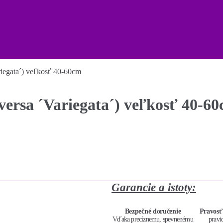
iegata´) veľkosť 40-60cm
ersa ´Variegata´) veľkosť 40-6
Garancie a istoty:
Bezpečné doručenie
Pravosť
Vďaka precíznemu, spevnenému
pravi