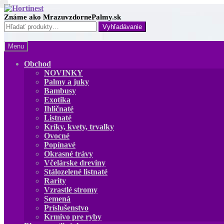
Preskočiť
Preskočiť
na
na
Hľadať:
navigáciu
obsah
Menu
Obchod
NOVINKY
Palmy a juky
Bambusy
Exotika
Ihličnaté
Listnaté
Kríky, kvety, trvalky
Ovocné
Popínavé
Okrasné trávy
Včelárske dreviny
Stálozelené listnaté
Rarity
Vzrastlé stromy
Semená
Príslušenstvo
Krmivo pre ryby