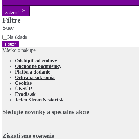
Zatvoriť
Filtre
Stav
Stav
Na sklade
Použiť
Všetko o nákupe
Odstúpiť od zmluvy
Obchodné podmienky
Platba a dodanie
Ochrana súkromia
Cookies
ÚKSÚP
Evodia.sk
Jeden Strom Nestačí.sk
Sledujte novinky a špeciálne akcie
Získali sme ocenenie