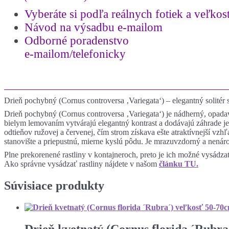
40-
Vyberáte si podľa reálnych fotiek a
veľkost
60cm
Návod na výsadbu e-mailom
Odborné poradenstvo
e-mailom/telefonicky
Drieň pochybný (Cornus controversa ‚Variegata‘) – elegantný solitér s
Drieň pochybný (Cornus controversa ‚Variegata‘) je nádherný, opada
bielym lemovaním vytvárajú elegantný kontrast a dodávajú záhrade jed
odtieňov ružovej a červenej, čím strom získava ešte atraktívnejší vzh
stanovište a priepustnú, mierne kyslú pôdu. Je mrazuvzdorný a nenár
Plne prekorenené rastliny v kontajneroch, preto je ich možné vysádza
Ako správne vysádzať rastliny nájdete v našom
článku TU.
Súvisiace produkty