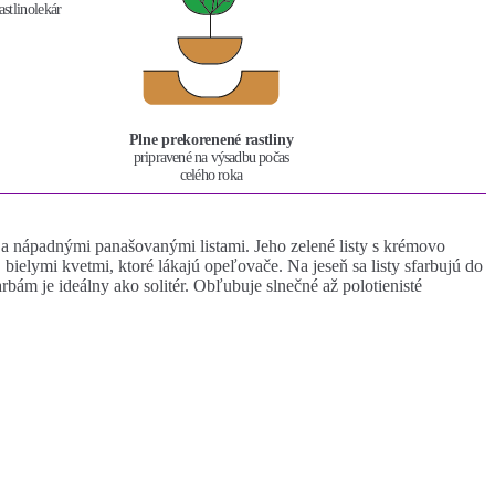
astlinolekár
Plne prekorenené rastliny
pripravené na výsadbu počas
celého roka
 a nápadnými panašovanými listami. Jeho zelené listy s krémovo
ielymi kvetmi, ktoré lákajú opeľovače. Na jeseň sa listy sfarbujú do
rbám je ideálny ako solitér. Obľubuje slnečné až polotienisté