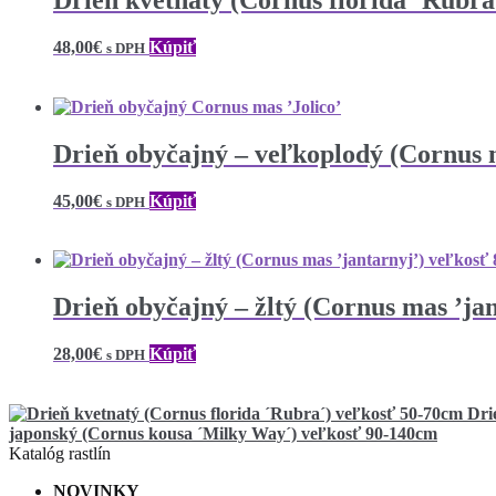
Drieň kvetnatý (Cornus florida ´Rubr
48,00
€
Kúpiť
s DPH
Drieň obyčajný – veľkoplodý (Cornus 
45,00
€
Kúpiť
s DPH
Drieň obyčajný – žltý (Cornus mas ’ja
28,00
€
Kúpiť
s DPH
Dri
japonský (Cornus kousa ´Milky Way´) veľkosť 90-140cm
Katalóg rastlín
NOVINKY