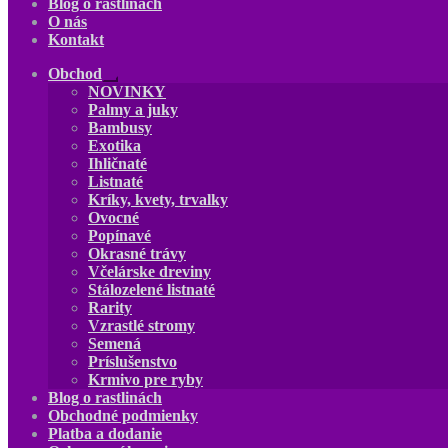
Blog o rastlinách
O nás
Kontakt
Obchod
Rozbaliť
NOVINKY
podradené
Palmy a juky
menu
Bambusy
Exotika
Ihličnaté
Listnaté
Kríky, kvety, trvalky
Ovocné
Popínavé
Okrasné trávy
Včelárske dreviny
Stálozelené listnaté
Rarity
Vzrastlé stromy
Semená
Príslušenstvo
Krmivo pre ryby
Blog o rastlinách
Obchodné podmienky
Platba a dodanie