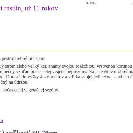
baleniu
r
í rastlín, už 11 rokov
 pestrofarebnými listami
vý strom alebo veľký ker, známy svojou rozložitou, vrstvenou korunou
inečný vzhľad počas celej vegetačnej sezóny. Na jar kvitne drobnými, b
ľad. Dorastá do výšky 4 – 6 metrov a vďaka svojej jedinečnej stavbe a fa
očný na údržbu.
ť počas celej vegetačnej sezóny.