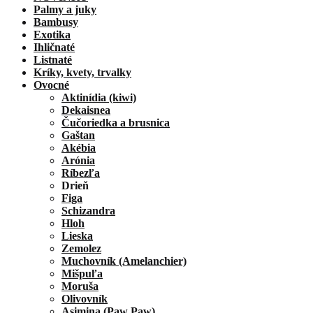
Palmy a juky
Bambusy
Exotika
Ihličnaté
Listnaté
Kríky, kvety, trvalky
Ovocné
Aktinídia (kiwi)
Dekaisnea
Čučoriedka a brusnica
Gaštan
Akébia
Arónia
Ríbezľa
Drieň
Figa
Schizandra
Hloh
Lieska
Zemolez
Muchovník (Amelanchier)
Mišpuľa
Moruša
Olivovník
Asimina (Paw Paw)