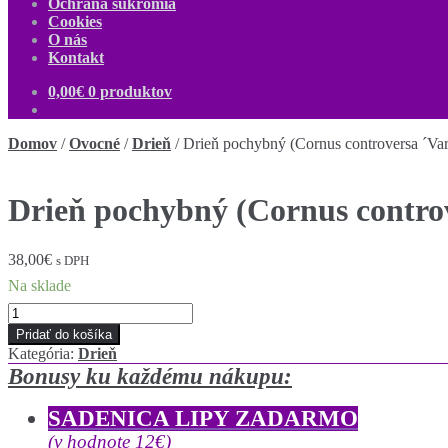
Ochrana súkromia
Cookies
O nás
Kontakt
0,00
€
0 produktov
Domov
/
Ovocné
/
Drieň
/
Drieň pochybný (Cornus controversa ´Var
Drieň pochybný (Cornus controv
38,00
€
s DPH
Na sklade
množstvo
Drieň
Pridať do košíka
pochybný
Kategória:
Drieň
(Cornus
Bonusy ku každému nákupu:
controversa
´Variegata
SADENICA LIPY ZADARMO
´)
veľkosť
(v hodnote 12€)