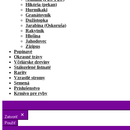
Hikória (pekan)
Hurmikaki
Granátovník
Dužistopka
Jarabina (Oskoruša)
Rakytník
Hlošina
Jahodovec
Zizipus
Popínavé
Okrasné trávy
Včelárske dreviny
Stálozelené listnaté
Rarity
Vzrastlé stromy
Semená
Príslušenstvo
Krmivo pre ryby
Zatvoriť
Použiť