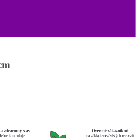
0cm
 a zdravotný stav
Overené zákazníkmi
deľne kontroluje
na základe nezávislých recenzií