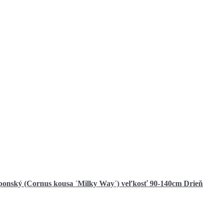
Drieň