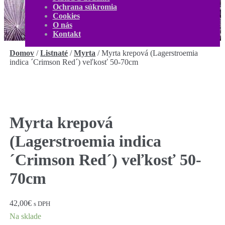
O nás
Ochrana súkromia
Kontakt
Cookies
Môj účet
O nás
0,00
€
0 produktov
Kontakt
Domov
/
Listnaté
/
Myrta
/
Myrta krepová (Lagerstroemia
indica ´Crimson Red´) veľkosť 50-70cm
Myrta krepová
(Lagerstroemia indica
´Crimson Red´) veľkosť 50-
70cm
42,00
€
s DPH
Na sklade