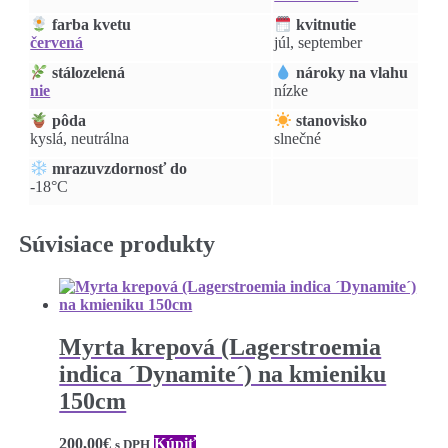
farba kvetu
kvitnutie
červená
júl, september
stálozelená
nároky na vlahu
nie
nízke
pôda
stanovisko
kyslá, neutrálna
slnečné
mrazuvzdornosť do
-18°C
Súvisiace produkty
Myrta krepová (Lagerstroemia
indica ´Dynamite´) na kmieniku
150cm
200,00
€
Kúpiť
s DPH