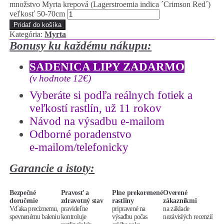
množstvo Myrta krepová (Lagerstroemia indica ´Crimson Red´)
veľkosť 50-70cm
Pridať do košíka
Kategória:
Myrta
Bonusy ku každému nákupu:
SADENICA LIPY ZADARMO
(v hodnote 12€)
Vyberáte si podľa reálnych fotiek a
veľkostí rastlín, už 11 rokov
Návod na výsadbu e-mailom
Odborné poradenstvo
e-mailom/telefonicky
Garancie a istoty:
Bezpečné
Pravosť a
Plne prekorenené
Overené
doručenie
zdravotný stav
rastliny
zákazníkmi
Vďaka precíznemu,
pravideľne
pripravené na
na základe
spevnenému baleniu
kontroluje
výsadbu počas
nezávislých recenzií