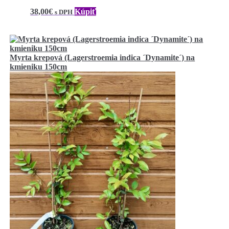
38,00
€
Kúpiť
s DPH
Myrta krepová (Lagerstroemia indica ´Dynamite´) na
kmieniku 150cm