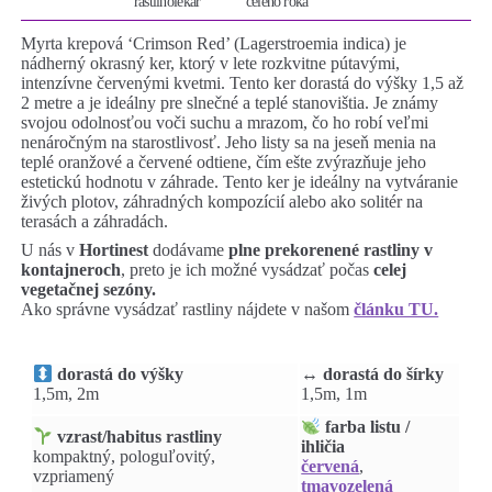
rastlinolekár
celého roka
Myrta krepová ‘Crimson Red’ (Lagerstroemia indica) je
nádherný okrasný ker, ktorý v lete rozkvitne pútavými,
intenzívne červenými kvetmi. Tento ker dorastá do výšky 1,5 až
2 metre a je ideálny pre slnečné a teplé stanovištia. Je známy
svojou odolnosťou voči suchu a mrazom, čo ho robí veľmi
nenáročným na starostlivosť. Jeho listy sa na jeseň menia na
teplé oranžové a červené odtiene, čím ešte zvýrazňuje jeho
estetickú hodnotu v záhrade. Tento ker je ideálny na vytváranie
živých plotov, záhradných kompozícií alebo ako solitér na
terasách a záhradách.
U nás v
Hortinest
dodávame
plne prekorenené rastliny v
kontajneroch
, preto je ich možné vysádzať počas
celej
vegetačnej sezóny.
Ako správne vysádzať rastliny nájdete v našom
článku TU.
↔️ dorastá do šírky
dorastá do výšky
1,5m, 1m
1,5m, 2m
farba listu /
vzrast/habitus rastliny
ihličia
kompaktný, pologuľovitý,
červená
,
vzpriamený
tmavozelená