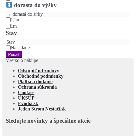
dorastá do výšky
↔️ dorastá do šírky
1,5m
1m
Stav
Stav
Na sklade
Použiť
Všetko o nákupe
Odstúpiť od zmluvy
Obchodné podmienky
Platba a dodanie
Ochrana súkromia
Cookies
ÚKSÚP
Evodia.sk
Jeden Strom Nestačí.sk
Sledujte novinky a špeciálne akcie