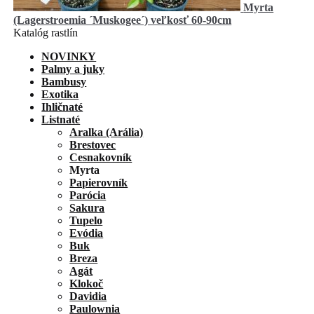
Myrta
(Lagerstroemia ´Muskogee´) veľkosť 60-90cm
Katalóg rastlín
NOVINKY
Palmy a juky
Bambusy
Exotika
Ihličnaté
Listnaté
Aralka (Arália)
Brestovec
Cesnakovník
Myrta
Papierovník
Parócia
Sakura
Tupelo
Evódia
Buk
Breza
Agát
Klokoč
Davidia
Paulownia