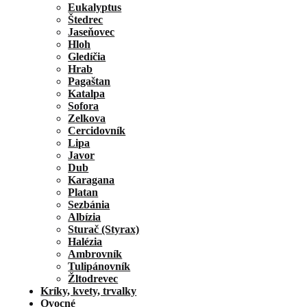
Eukalyptus
Štedrec
Jaseňovec
Hloh
Gledíčia
Hrab
Pagaštan
Katalpa
Sofora
Zelkova
Cercidovník
Lipa
Javor
Dub
Karagana
Platan
Sezbánia
Albízia
Sturač (Styrax)
Halézia
Ambrovník
Tulipánovník
Žltodrevec
Kríky, kvety, trvalky
Ovocné