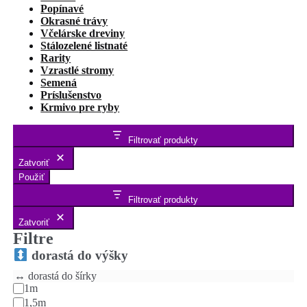
Popínavé
Okrasné trávy
Včelárske dreviny
Stálozelené listnaté
Rarity
Vzrastlé stromy
Semená
Príslušenstvo
Krmivo pre ryby
Filtrovať produkty
Zatvoriť
Použiť
Filtrovať produkty
Zatvoriť
Filtre
dorastá do výšky
↔️ dorastá do šírky
1m
1,5m