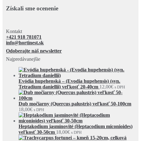
Získali sme ocenenie
Kontakt
+421 918 781071
info@hortinest.sk
Odoberajte náš newsletter
Najpredávanejšie
Evódia hupehenská – (Evodia hupehensis) (syn.
Tetradium daniellii) veľkosť 20-40cm
12,00
€
s DPH
Dub močiarny (Quercus palustris) veľkosť 50-100cm
18,00
€
s DPH
Heptakodium jasmínovité (Heptacodium miconioides)
veľkosť 30-50cm
18,00
€
s DPH