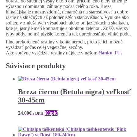
dorastá do strednej výšky okolo 8m, pričom jeho biely kmeň je
výraznou dominantu záhrady počas celého roka. Breza
himalájska je mrazuvzdorná, nenáročná na starostlivosť a dobre
rastie na slnečných až polotienistých stanovištiach. Vynikne ako
solitér, v zmiešaných výsadbách alebo pri jazierkach a skalkách,
kde jej jasný kmeň kontrastuje s okolitou zeleňou. Znáša všetky
typy pôdy, no má plytšie korene a tak uprednostňuje vlhkú pôdu.
Plne prekorenené rastliny v kontajneroch, preto je ich možné
vysádzať počas celej vegetačnej sezóny.
Ako správne vysádzať rastliny nájdete v našom
článku TU.
Súvisiace produkty
Breza čierna (Betula nigra) veľkosť
30-45cm
24,00
€
Kúpiť
s DPH