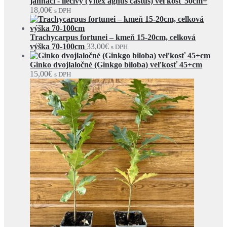
jahňací - liečivý (Vitex agnus castus) veľkosť 50cm+
18,00
€
s DPH
Trachycarpus fortunei – kmeň 15-20cm, celková
výška 70-100cm
33,00
€
s DPH
Ginko dvojlaločné (Ginkgo biloba) veľkosť 45+cm
15,00
€
s DPH