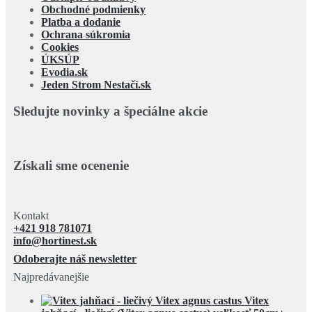
Obchodné podmienky
Platba a dodanie
Ochrana súkromia
Cookies
ÚKSÚP
Evodia.sk
Jeden Strom Nestačí.sk
Sledujte novinky a špeciálne akcie
Získali sme ocenenie
Kontakt
+421 918 781071
info@hortinest.sk
Odoberajte náš newsletter
Najpredávanejšie
Vitex