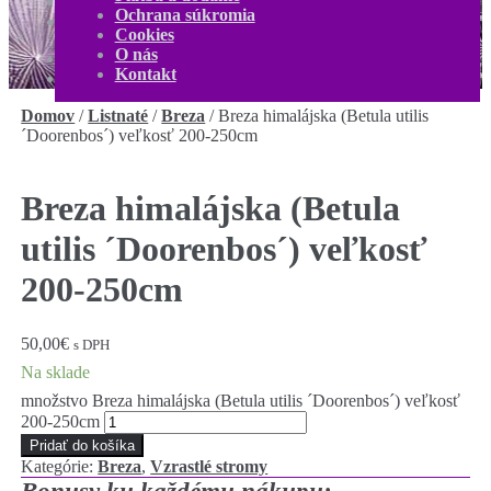
O nás
Ochrana súkromia
Kontakt
Cookies
Môj účet
O nás
0,00
€
0 produktov
Kontakt
Domov
/
Listnaté
/
Breza
/
Breza himalájska (Betula utilis
´Doorenbos´) veľkosť 200-250cm
Breza himalájska (Betula
utilis ´Doorenbos´) veľkosť
200-250cm
50,00
€
s DPH
Na sklade
množstvo Breza himalájska (Betula utilis ´Doorenbos´) veľkosť
200-250cm
Pridať do košíka
Kategórie:
Breza
,
Vzrastlé stromy