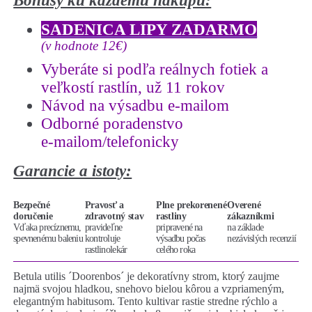
Bonusy ku každému nákupu:
SADENICA LIPY ZADARMO
(v hodnote 12€)
Vyberáte si podľa reálnych fotiek a
veľkostí rastlín, už 11 rokov
Návod na výsadbu e-mailom
Odborné poradenstvo
e-mailom/telefonicky
Garancie a istoty:
Bezpečné
Pravosť a
Plne prekorenené
Overené
doručenie
zdravotný stav
rastliny
zákazníkmi
Vďaka precíznemu,
pravideľne
pripravené na
na základe
spevnenému baleniu
kontroluje
výsadbu počas
nezávislých recenzií
rastlinolekár
celého roka
Betula utilis ´Doorenbos´ je dekoratívny strom, ktorý zaujme
najmä svojou hladkou, snehovo bielou kôrou a vzpriameným,
elegantným habitusom. Tento kultivar rastie stredne rýchlo a