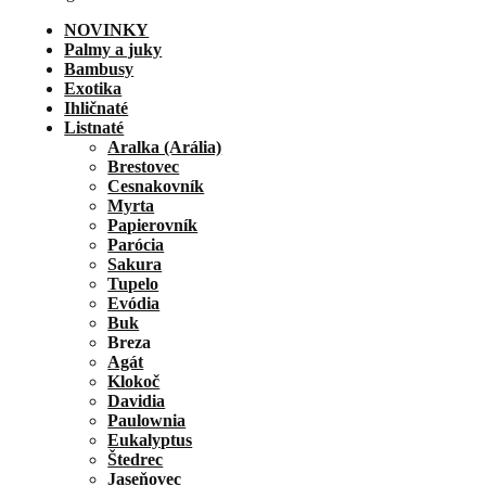
NOVINKY
Palmy a juky
Bambusy
Exotika
Ihličnaté
Listnaté
Aralka (Arália)
Brestovec
Cesnakovník
Myrta
Papierovník
Parócia
Sakura
Tupelo
Evódia
Buk
Breza
Agát
Klokoč
Davidia
Paulownia
Eukalyptus
Štedrec
Jaseňovec