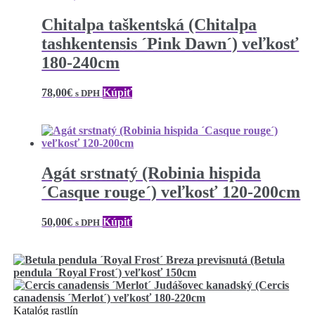
Chitalpa taškentská (Chitalpa
tashkentensis ´Pink Dawn´) veľkosť
180-240cm
78,00
€
Kúpiť
s DPH
Agát srstnatý (Robinia hispida
´Casque rouge´) veľkosť 120-200cm
50,00
€
Kúpiť
s DPH
Breza previsnutá (Betula
pendula ´Royal Frost´) veľkosť 150cm
Judášovec kanadský (Cercis
canadensis ´Merlot´) veľkosť 180-220cm
Katalóg rastlín