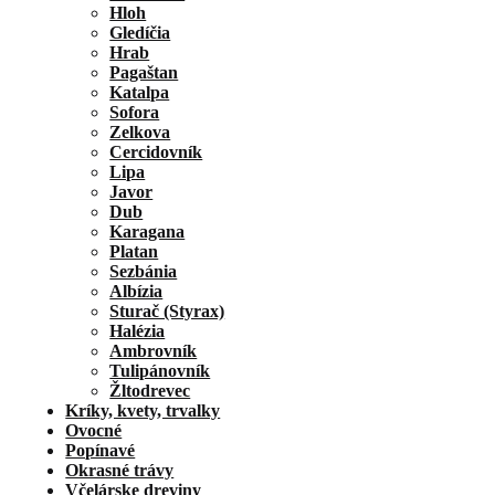
Hloh
Gledíčia
Hrab
Pagaštan
Katalpa
Sofora
Zelkova
Cercidovník
Lipa
Javor
Dub
Karagana
Platan
Sezbánia
Albízia
Sturač (Styrax)
Halézia
Ambrovník
Tulipánovník
Žltodrevec
Kríky, kvety, trvalky
Ovocné
Popínavé
Okrasné trávy
Včelárske dreviny