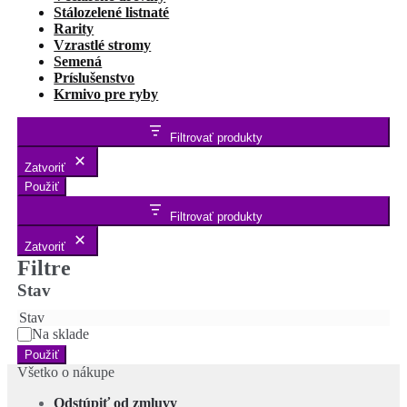
Stálozelené listnaté
Rarity
Vzrastlé stromy
Semená
Príslušenstvo
Krmivo pre ryby
Filtrovať produkty
Zatvoriť
Použiť
Filtrovať produkty
Zatvoriť
Filtre
Stav
Stav
Na sklade
Použiť
Všetko o nákupe
Odstúpiť od zmluvy