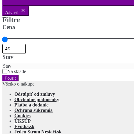
Zatvoriť
Filtre
Cena
Stav
Stav
Na sklade
Použiť
Všetko o nákupe
Odstúpiť od zmluvy
Obchodné podmienky
Platba a dodanie
Ochrana súkromia
Cookies
ÚKSÚP
Evodia.sk
Jeden Strom Nestačí.sk