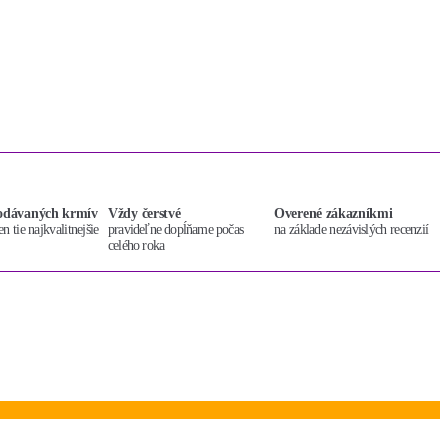
dodávaných krmív
Vždy čerstvé
Overené zákazníkmi
n tie najkvalitnejšie
pravideľne dopĺňame počas
na základe nezávislých recenzií
celého roka