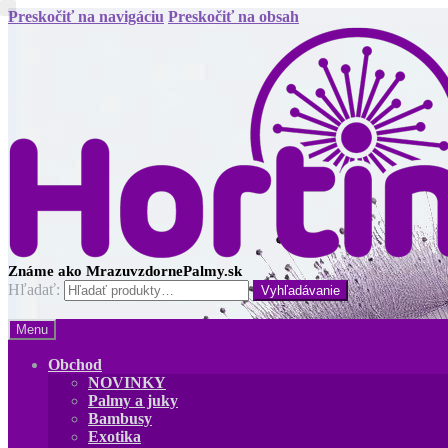
Preskočiť na navigáciu
Preskočiť na obsah
Hľadať:
Menu
Obchod
NOVINKY
Palmy a juky
Bambusy
Exotika