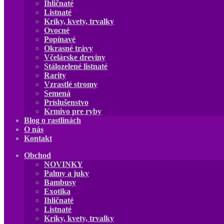
Ihličnaté
Listnaté
Kríky, kvety, trvalky
Ovocné
Popínavé
Okrasné trávy
Včelárske dreviny
Stálozelené listnaté
Rarity
Vzrastlé stromy
Semená
Príslušenstvo
Krmivo pre ryby
Blog o rastlinách
O nás
Kontakt
Obchod
NOVINKY
Palmy a juky
Bambusy
Exotika
Ihličnaté
Listnaté
Kríky, kvety, trvalky