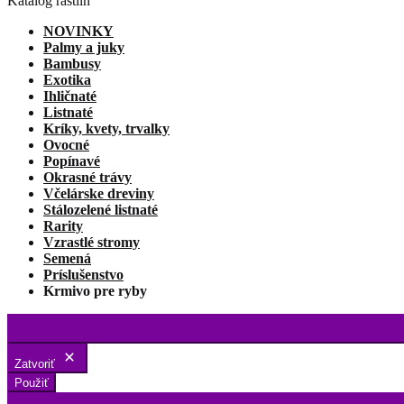
Katalóg rastlín
NOVINKY
Palmy a juky
Bambusy
Exotika
Ihličnaté
Listnaté
Kríky, kvety, trvalky
Ovocné
Popínavé
Okrasné trávy
Včelárske dreviny
Stálozelené listnaté
Rarity
Vzrastlé stromy
Semená
Príslušenstvo
Krmivo pre ryby
Zatvoriť
Použiť