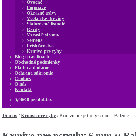
Ovocné
Popínavé
Okrasné trávy
Včelárske dreviny
Stálozelené listnaté
Rarity
Vzrastlé stromy
Semená
Príslušenstvo
Krmivo pre ryby
Blog o rastlinách
Obchodné podmienky
Platba a dodanie
Ochrana súkromia
Cookies
O nás
Kontakt
0,00
€
0 produktov
Domov
/
Krmivo pre ryby
/
Krmivo pre pstruhy 6 mm :: Balenie 1 
Krmivo pre pstruhy 6 mm :: Bal