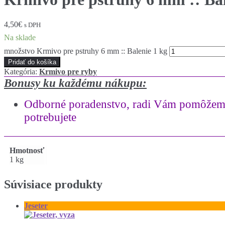
4,50
€
s DPH
Na sklade
množstvo Krmivo pre pstruhy 6 mm :: Balenie 1 kg
Pridať do košíka
Kategória:
Krmivo pre ryby
Bonusy ku každému nákupu:
Odborné poradenstvo
,
radi Vám pomôžeme
potrebujete
Hmotnosť
1 kg
Súvisiace produkty
Jeseter