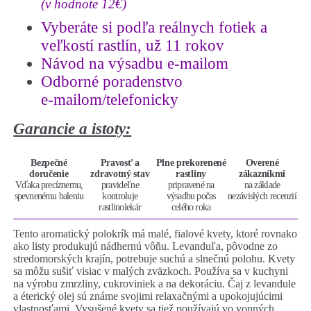
(v hodnote 12€)
Vyberáte si podľa reálnych fotiek a
veľkostí rastlín, už 11 rokov
Návod na výsadbu e-mailom
Odborné poradenstvo
e-mailom/telefonicky
Garancie a istoty:
Bezpečné
Pravosť a
Plne prekorenené
Overené
doručenie
zdravotný stav
rastliny
zákazníkmi
Vďaka precíznemu,
pravideľne
pripravené na
na základe
spevnenému baleniu
kontroluje
výsadbu počas
nezávislých recenzií
rastlinolekár
celého roka
Tento aromatický polokrík má malé, fialové kvety, ktoré rovnako
ako listy produkujú nádhernú vôňu. Levanduľa, pôvodne zo
stredomorských krajín, potrebuje suchú a slnečnú polohu. Kvety
sa môžu sušiť visiac v malých zväzkoch. Používa sa v kuchyni
na výrobu zmrzliny, cukroviniek a na dekoráciu. Čaj z levandule
a éterický olej sú známe svojimi relaxačnými a upokojujúcimi
vlastnosťami. Vysušené kvety sa tiež používajú vo vonných