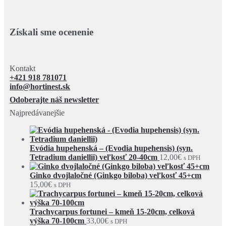
Získali sme ocenenie
Kontakt
+421 918 781071
info@hortinest.sk
Odoberajte náš newsletter
Najpredávanejšie
Evódia hupehenská – (Evodia hupehensis) (syn.
Tetradium daniellii) veľkosť 20-40cm
12,00
€
s DPH
Ginko dvojlaločné (Ginkgo biloba) veľkosť 45+cm
15,00
€
s DPH
Trachycarpus fortunei – kmeň 15-20cm, celková
výška 70-100cm
33,00
€
s DPH