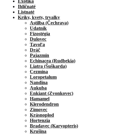
Exotika
Ihličnaté
Listnaté
Kríky, kvety, trvalky
Astilba (Čechrava)
Udatník
Fizostégia
Dulovec
Tavoľa
Dráč
Pajazmín
Echinacea (Rudbekia)
Liatra (Šuškarda)
Cezmína
Loropetalum
Nandina
Aukuba
Enkiant (Zvonkovec)
Hamamel
Klerodendron
Zimovec
Krásnoplod
Hortenzia
Bradavec (Karyopteris)
Krušina