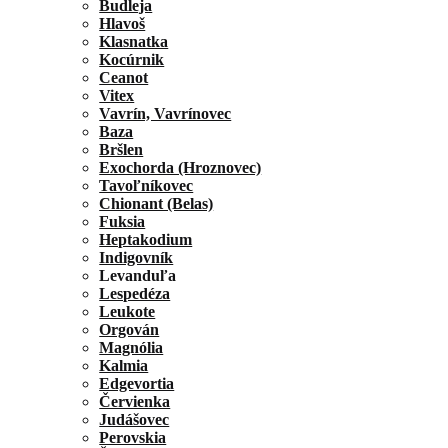
Budleja
Hlavoš
Klasnatka
Kocúrnik
Ceanot
Vitex
Vavrín, Vavrínovec
Baza
Bršlen
Exochorda (Hroznovec)
Tavoľníkovec
Chionant (Belas)
Fuksia
Heptakodium
Indigovník
Levanduľa
Lespedéza
Leukote
Orgován
Magnólia
Kalmia
Edgevortia
Červienka
Judášovec
Perovskia