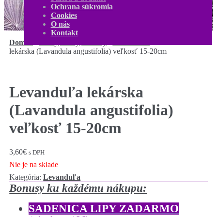
Kontakt
Ochrana súkromia
Môj účet
Cookies
0,00
€
0 produktov
O nás
Kontakt
Domov
/
Kríky, kvety, trvalky
/
Levanduľa
/
Levanduľa
lekárska (Lavandula angustifolia) veľkosť 15-20cm
Levanduľa lekárska
(Lavandula angustifolia)
veľkosť 15-20cm
3,60
€
s DPH
Nie je na sklade
Kategória:
Levanduľa
Bonusy ku každému nákupu:
SADENICA LIPY ZADARMO