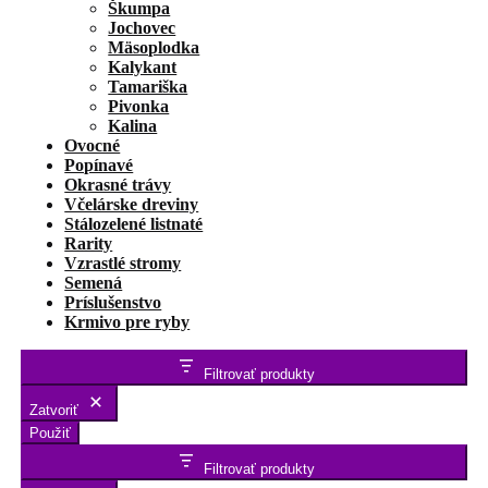
Škumpa
Jochovec
Mäsoplodka
Kalykant
Tamariška
Pivonka
Kalina
Ovocné
Popínavé
Okrasné trávy
Včelárske dreviny
Stálozelené listnaté
Rarity
Vzrastlé stromy
Semená
Príslušenstvo
Krmivo pre ryby
Filtrovať produkty
Zatvoriť
Použiť
Filtrovať produkty