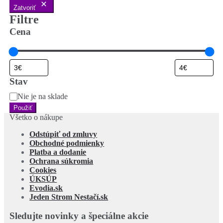
Zatvoriť
Filtre
Cena
Stav
Stav
Nie je na sklade
Použiť
Všetko o nákupe
Odstúpiť od zmluvy
Obchodné podmienky
Platba a dodanie
Ochrana súkromia
Cookies
ÚKSÚP
Evodia.sk
Jeden Strom Nestačí.sk
Sledujte novinky a špeciálne akcie