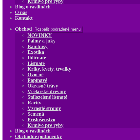
Krmivo pre ryby
Blog o rastlinách
O nás
Kontakt
Obchod
Rozbaliť podradené menu
NOVINKY
Palmy a juky
Bambusy
Exotika
Ihličnaté
Listnaté
Kríky, kvety, trvalky
Ovocné
Popínavé
Okrasné trávy
Včelárske dreviny
Stálozelené listnaté
Rarity
Vzrastlé stromy
Semená
Príslušenstvo
Krmivo pre ryby
Blog o rastlinách
Obchodné podmienky