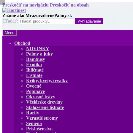
Preskočiť na navigáciu
Preskočiť na obsah
Hľadať:
Menu
Obchod
NOVINKY
Palmy a juky
Bambusy
Exotika
Ihličnaté
Listnaté
Kríky, kvety, trvalky
Ovocné
Popínavé
Okrasné trávy
Včelárske dreviny
Stálozelené listnaté
Rarity
Vzrastlé stromy
Semená
Príslušenstvo