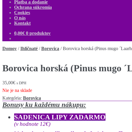
Platba a dodanie
Ochrana súkromia
Cookies
O nás
Kontakt
0,00
€
0 produktov
Domov
/
Ihličnaté
/
Borovica
/
Borovica horská (Pinus mugo ´Laarh
Borovica horská (Pinus mugo ´
35,00
€
s DPH
Nie je na sklade
Kategória:
Borovica
Bonusy ku každému nákupu:
SADENICA LIPY ZADARMO
(v hodnote 12€)