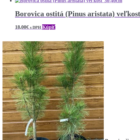
Borovica ostitá (Pinus aristata) veľko
18,00
€
Kúpiť
s DPH