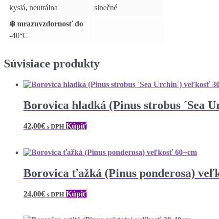
kyslá, neutrálna
slnečné
❄️ mrazuvzdornosť do
-40°C
Súvisiace produkty
Borovica hladká (Pinus strobus ´Sea U
42,00
€
Kúpiť
s DPH
Borovica ťažká (Pinus ponderosa) ve
24,00
€
Kúpiť
s DPH