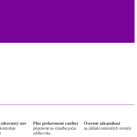
 zdravotný stav
Plne prekorenené rastliny
Overené zákazníkmi
kontroluje
pripravené na výsadbu počas
na základe nezávislých recenzií
r
celého roka