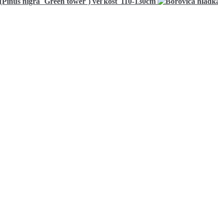
 (Pinus nigra ´Green tower´) veľkosť 110-130cm