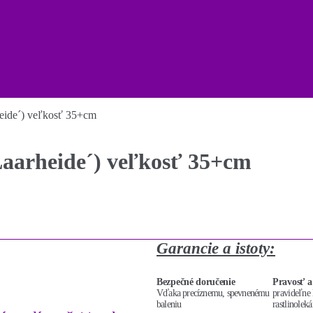
eide´) veľkosť 35+cm
Laarheide´) veľkosť 35+cm
Garancie a istoty:
Bezpečné doručenie
Pravosť a
Vďaka precíznemu, spevnenému
pravideľne 
baleniu
rastlinoleká