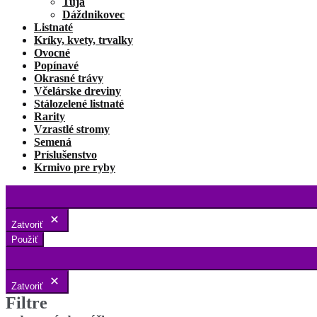
Tuja
Dáždnikovec
Listnaté
Kríky, kvety, trvalky
Ovocné
Popínavé
Okrasné trávy
Včelárske dreviny
Stálozelené listnaté
Rarity
Vzrastlé stromy
Semená
Príslušenstvo
Krmivo pre ryby
Zatvoriť
Použiť
Zatvoriť
Filtre