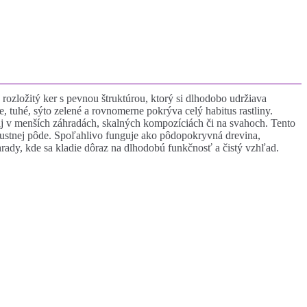
ozložitý ker s pevnou štruktúrou, ktorý si dlhodobo udržiava
, tuhé, sýto zelené a rovnomerne pokrýva celý habitus rastliny.
aj v menších záhradách, skalných kompozíciách či na svahoch. Tento
epustnej pôde. Spoľahlivo funguje ako pôdopokryvná drevina,
hrady, kde sa kladie dôraz na dlhodobú funkčnosť a čistý vzhľad.