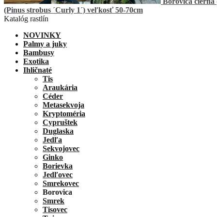
Borovica čierna
(Pinus strobus ´Curly 1´) veľkosť 50-70cm
Katalóg rastlín
NOVINKY
Palmy a juky
Bambusy
Exotika
Ihličnaté
Tis
Araukária
Céder
Metasekvoja
Kryptoméria
Cypruštek
Duglaska
Jedľa
Sekvojovec
Ginko
Borievka
Jedľovec
Smrekovec
Borovica
Smrek
Tisovec