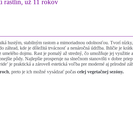
í rastlín, už 11 rokov
iká hustým, stabilným rastom a mimoriadnou odolnosťou. Tvorí nízky, r
záhrad, kde je dôležitá trvácnosť a nenáročná údržba. Ihličie je krátke
 umelého dojmu. Rast je pomalý až stredný, čo umožňuje jej využitie 
bnejšie pôdy. Najlepšie prosperuje na slnečnom stanovišti v dobre pri
eide’ je praktická a zároveň estetická voľba pre moderné aj prírodné zá
eroch
, preto je ich možné vysádzať počas
celej vegetačnej sezóny.