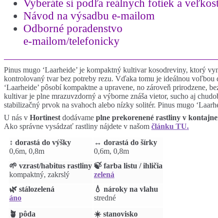
Vyberáte si podľa reálnych fotiek a
veľkost
Návod na výsadbu e-mailom
Odborné poradenstvo
e-mailom/telefonicky
Pinus mugo ‘Laarheide’ je kompaktný kultivar kosodreviny, ktorý vyn
kontrolovaný tvar bez potreby rezu. Vďaka tomu je ideálnou voľbou do 
‘Laarheide’ pôsobí kompaktne a upravene, no zároveň prirodzene, bez
kultivar je plne mrazuvzdorný a výborne znáša vietor, sucho aj chudo
stabilizačný prvok na svahoch alebo nízky solitér. Pinus mugo ‘Laarh
U nás v
Hortinest
dodávame
plne prekorenené rastliny v kontajn
Ako správne vysádzať rastliny nájdete v našom
článku TU.
↕️ dorastá do výšky
↔️ dorastá do šírky
0,6m, 0,8m
0,6m, 0,8m
🌱 vzrast/habitus rastliny
🍃 farba listu / ihličia
kompaktný, zakrslý
zelená
🌿 stálozelená
💧 nároky na vlahu
áno
stredné
🪴 pôda
☀️ stanovisko