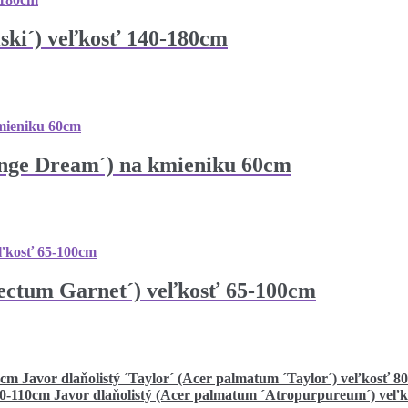
iski´) veľkosť 140-180cm
ange Dream´) na kmieniku 60cm
sectum Garnet´) veľkosť 65-100cm
Javor dlaňolistý ´Taylor´ (Acer palmatum ´Taylor´) veľkosť 8
Javor dlaňolistý (Acer palmatum ´Atropurpureum´) veľ