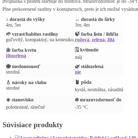
dvojnažka s plodmi sfarbuje do bordova. Mrazuvzdornosť je do -34°
Plne prekorenené rastliny v kontajneroch, preto je ich možné vysádza
↕️ dorastá do výšky
↔️ dorastá do šírky
4m, 5m
3m, 4m
🌱 vzrast/habitus rastliny
🍃 farba listu / ihličia
guľovitý, kompaktný, na kmieniku
ružová
,
zelená
,
žltá
🗓️ kvitnutie
🌼 farba kvetu
žltozelená
máj
🐝 medonosnosť
🌿 stálozelená
stredná
nie
🪴 pôda
💧 nároky na vlahu
stredné
kyslá, neutrálna, zásaditá
☀️ stanovisko
❄️ mrazuvzdornosť do
polotienisté, slnečné
-35 °C
Súvisiace produkty