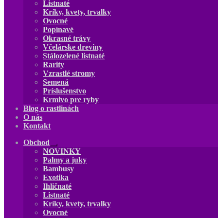
Listnaté
Kríky, kvety, trvalky
Ovocné
Popínavé
Okrasné trávy
Včelárske dreviny
Stálozelené listnaté
Rarity
Vzrastlé stromy
Semená
Príslušenstvo
Krmivo pre ryby
Blog o rastlinách
O nás
Kontakt
Obchod
Rozbaliť
NOVINKY
podradené
Palmy a juky
menu
Bambusy
Exotika
Ihličnaté
Listnaté
Kríky, kvety, trvalky
Ovocné