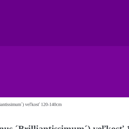
liantissimum´) veľkosť 120-140cm
nus ´Brilliantissimum´) veľkosť