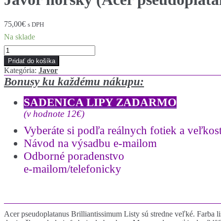
75,00
€
s DPH
Na sklade
množstvo
Javor
Pridať do košíka
horský
Kategória:
Javor
(Acer
Bonusy ku každému nákupu:
pseudoplatanus
´Brilliantissimum
SADENICA LIPY ZADARMO
´)
veľkosť
(v hodnote 12€)
120-
Vyberáte si podľa reálnych fotiek a
veľkost
140cm
Návod na výsadbu e-mailom
Odborné poradenstvo
e-mailom/telefonicky
Acer pseudoplatanus Brilliantissimum Listy sú stredne veľké. Farba lis