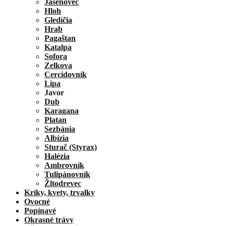
Jaseňovec
Hloh
Gledíčia
Hrab
Pagaštan
Katalpa
Sofora
Zelkova
Cercidovník
Lipa
Javor
Dub
Karagana
Platan
Sezbánia
Albízia
Sturač (Styrax)
Halézia
Ambrovník
Tulipánovník
Žltodrevec
Kríky, kvety, trvalky
Ovocné
Popínavé
Okrasné trávy