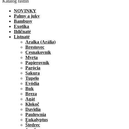
Katalóg rastlín
NOVINKY
Palmy a juky
Bambusy
Exotika
Ihličnaté
Listnaté
Aralka (Arália)
Brestovec
Cesnakovník
Myrta
Papierovník
Parócia
Sakura
Tupelo
Evódia
Buk
Breza
Agát
Klokoč
Davidia
Paulownia
Eukalyptus
Štedrec