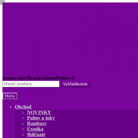
Preskočiť
Preskočiť
na
na
navigáciu
obsah
Hľadať:
Menu
Obchod
NOVINKY
Palmy a juky
Bambusy
Exotika
Ihličnaté