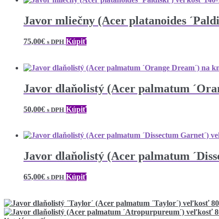
Javor mliečny (Acer platanoides ´Pald
75,00
€
Kúpiť
s DPH
Javor dlaňolistý (Acer palmatum ´Or
50,00
€
Kúpiť
s DPH
Javor dlaňolistý (Acer palmatum ´Dis
65,00
€
Kúpiť
s DPH