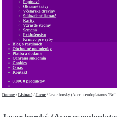
Popínavé
Okrasné trávy
Včelárske dreviny
Stálozelené listnaté
Rarity
Vzrastlé stromy
Semená
Príslušenstvo
Krmivo pre ryby
Blog o rastlinách
Obchodné podmienky
Platba a dodanie
Ochrana súkromia
Cookies
O nás
Kontakt
0,00
€
0 produktov
Domov
/
Listnaté
/
Javor
/
Javor horský (Acer pseudoplatanus ´Bril
Javor horský (Acer pseudoplata