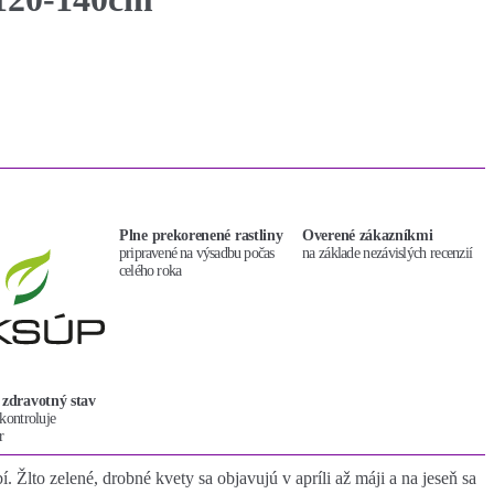
Plne prekorenené rastliny
Overené zákazníkmi
pripravené na výsadbu počas
na základe nezávislých recenzií
celého roka
 zdravotný stav
kontroluje
r
. Žlto zelené, drobné kvety sa objavujú v apríli až máji a na jeseň sa