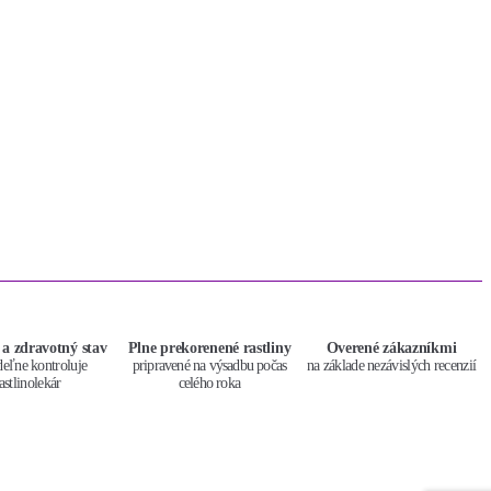
 a zdravotný stav
Plne prekorenené rastliny
Overené zákazníkmi
deľne kontroluje
pripravené na výsadbu počas
na základe nezávislých recenzií
astlinolekár
celého roka