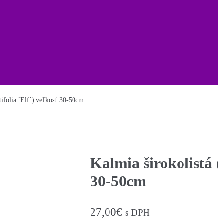
tifolia ´Elf´) veľkosť 30-50cm
Kalmia širokolistá 
30-50cm
27,00
€
s DPH