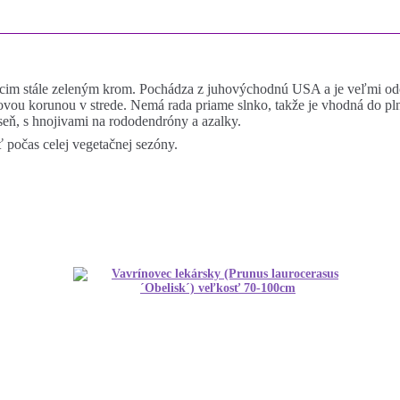
itnúcim stále zeleným krom. Pochádza z juhovýchodnú USA a je veľmi 
žovou korunou v strede. Nemá rada priame slnko, takže je vhodná do pl
seň, s hnojivami na rododendróny a azalky.
ť počas celej vegetačnej sezóny.