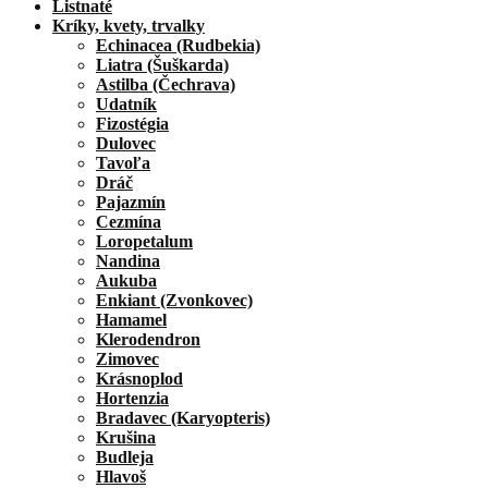
Listnaté
Kríky, kvety, trvalky
Echinacea (Rudbekia)
Liatra (Šuškarda)
Astilba (Čechrava)
Udatník
Fizostégia
Dulovec
Tavoľa
Dráč
Pajazmín
Cezmína
Loropetalum
Nandina
Aukuba
Enkiant (Zvonkovec)
Hamamel
Klerodendron
Zimovec
Krásnoplod
Hortenzia
Bradavec (Karyopteris)
Krušina
Budleja
Hlavoš