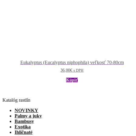
Eukalyptus (Eucalyptus niphophila) veľkosť 70-80cm
36,00
€
s DPH
Kúpiť
Katalóg rastlín
NOVINKY
Palmy a juky
Bambusy
Exotika
Ihličnaté