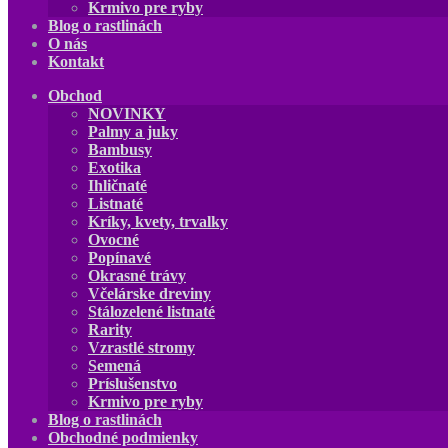
Krmivo pre ryby
Blog o rastlinách
O nás
Kontakt
Obchod
NOVINKY
Palmy a juky
Bambusy
Exotika
Ihličnaté
Listnaté
Kríky, kvety, trvalky
Ovocné
Popínavé
Okrasné trávy
Včelárske dreviny
Stálozelené listnaté
Rarity
Vzrastlé stromy
Semená
Príslušenstvo
Krmivo pre ryby
Blog o rastlinách
Obchodné podmienky