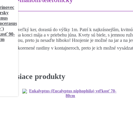
Stredne veľký ker, dorastá do výšky 1m. Patrí k najkrásnejším, kv
kvetov na konci mája a v priebehu júna. Kvety sú biele, s jemnou ru
pod pôdou, preto ju nesaďte hlboko! Hnojenie je možné na jar a na je
Plne prekorenené rastliny v kontajneroch, preto je ich možné vysádza
Súvisiace produkty