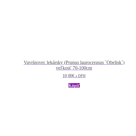
Vavrínovec lekársky (Prunus laurocerasus ´Obelisk´)
veľkosť 70-100cm
10,00
€
s DPH
Kúpiť