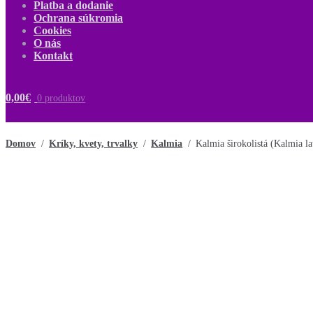
Platba a dodanie
Ochrana súkromia
Cookies
O nás
Kontakt
0,00
€
0 produktov
Domov
/
Kríky, kvety, trvalky
/
Kalmia
/
Kalmia širokolistá (Kalmia la