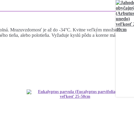
odolná. Mrazuvzdornosť je až do -34°C. Kvitne veľkým množstvom
ného tieňa, alebo polotieňa. Vyžaduje kyslú pôdu a korene má plytko