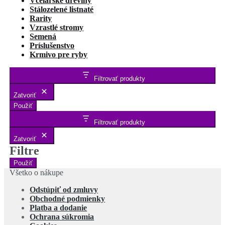
Včelárske dreviny
Stálozelené listnaté
Rarity
Vzrastlé stromy
Semená
Príslušenstvo
Krmivo pre ryby
Filtrovať produkty
Zatvoriť
Použiť
Filtrovať produkty
Zatvoriť
Filtre
Použiť
Všetko o nákupe
Odstúpiť od zmluvy
Obchodné podmienky
Platba a dodanie
Ochrana súkromia