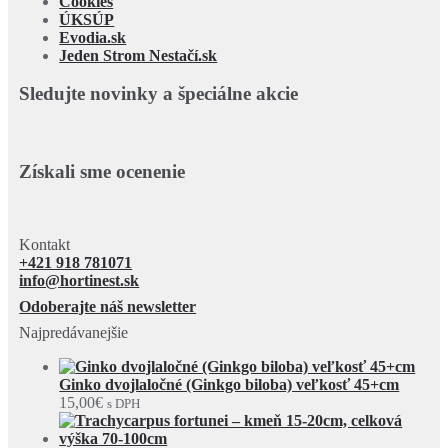
Cookies
ÚKSÚP
Evodia.sk
Jeden Strom Nestačí.sk
Sledujte novinky a špeciálne akcie
Získali sme ocenenie
Kontakt
+421 918 781071
info@hortinest.sk
Odoberajte náš newsletter
Najpredávanejšie
Ginko dvojlaločné (Ginkgo biloba) veľkosť 45+cm
15,00
€
s DPH