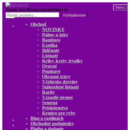
Preskočiť
Preskočiť
Menu
na
na
Hľadať:
navigáciu
obsah
Obchod
Obchod
NOVINKY
NOVINKY
Palmy a juky
Palmy a juky
Bambusy
Bambusy
Exotika
Exotika
Ihličnaté
Ihličnaté
Listnaté
Listnaté
Kríky, kvety, trvalky
Kríky, kvety, trvalky
Ovocné
Ovocné
Popínavé
Popínavé
Okrasné trávy
Okrasné trávy
Včelárske dreviny
Včelárske dreviny
Stálozelené listnaté
Stálozelené listnaté
Rarity
Rarity
Vzrastlé stromy
Vzrastlé stromy
Semená
Semená
Príslušenstvo
Príslušenstvo
Krmivo pre ryby
Krmivo pre ryby
Blog o rastlinách
Blog o rastlinách
Obchodné podmienky
O nás
Platba a dodanie