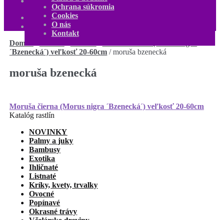
Kontakt
Ochrana súkromia
Môj účet
Cookies
0,00
€
0 produktov
O nás
Kontakt
Domov
/
Ovocné
/
Moruša
/
Moruša čierna (Morus nigra
´Bzenecká´) veľkosť 20-60cm
/
moruša bzenecká
moruša bzenecká
Navigácia
Predchádzajúci
Moruša čierna (Morus nigra ´Bzenecká´) veľkosť 20-60cm
článok:
Katalóg rastlín
v
NOVINKY
článku
Palmy a juky
Bambusy
Exotika
Ihličnaté
Listnaté
Kríky, kvety, trvalky
Ovocné
Popínavé
Okrasné trávy