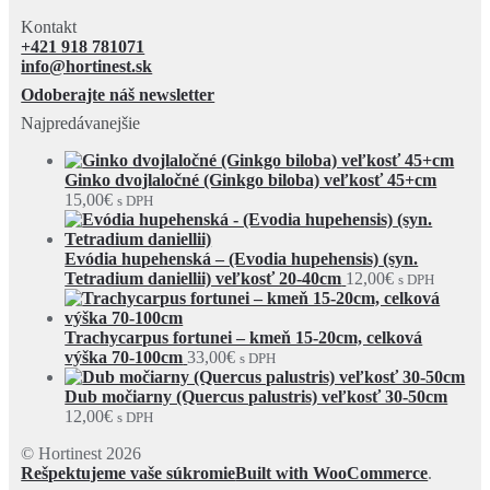
Kontakt
+421 918 781071
info@hortinest.sk
Odoberajte náš newsletter
Najpredávanejšie
Ginko dvojlaločné (Ginkgo biloba) veľkosť 45+cm
15,00
€
s DPH
Evódia hupehenská – (Evodia hupehensis) (syn.
Tetradium daniellii) veľkosť 20-40cm
12,00
€
s DPH
Trachycarpus fortunei – kmeň 15-20cm, celková
výška 70-100cm
33,00
€
s DPH
Dub močiarny (Quercus palustris) veľkosť 30-50cm
12,00
€
s DPH
© Hortinest 2026
Rešpektujeme vaše súkromie
Built with WooCommerce
.