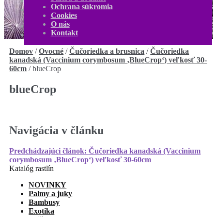
O nás
Ochrana súkromia
Kontakt
Cookies
Môj účet
O nás
0,00
€
0 produktov
Kontakt
Domov
/
Ovocné
/
Čučoriedka a brusnica
/
Čučoriedka
kanadská (Vaccinium corymbosum ‚BlueCrop‘) veľkosť 30-
60cm
/
blueCrop
blueCrop
Navigácia v článku
Predchádzajúci článok:
Čučoriedka kanadská (Vaccinium
corymbosum ‚BlueCrop‘) veľkosť 30-60cm
Katalóg rastlín
NOVINKY
Palmy a juky
Bambusy
Exotika