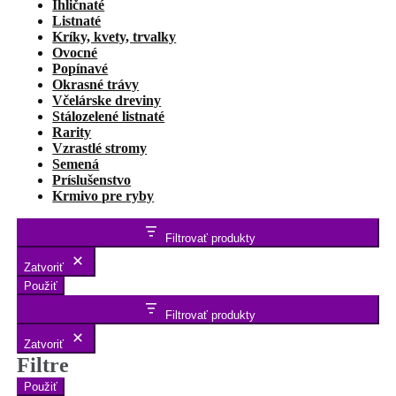
Ihličnaté
Listnaté
Kríky, kvety, trvalky
Ovocné
Popínavé
Okrasné trávy
Včelárske dreviny
Stálozelené listnaté
Rarity
Vzrastlé stromy
Semená
Príslušenstvo
Krmivo pre ryby
Filtrovať produkty
Zatvoriť
Použiť
Filtrovať produkty
Zatvoriť
Filtre
Použiť